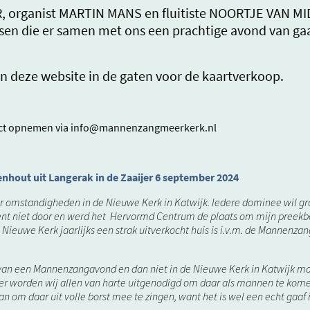
, organist MARTIN MANS en fluitiste NOORTJE VAN 
en die er samen met ons een prachtige avond van g
dan deze website in de gaten voor de kaartverkoop.
tact opnemen via info@mannenzangmeerkerk.nl
enhout uit Langerak in de Zaaijer 6 september 2024
r omstandigheden in de Nieuwe Kerk in Katwijk. Iedere dominee wil gra
nt niet door en werd het Hervormd Centrum de plaats om mijn preekbeu
 Nieuwe Kerk jaarlijks een strak uitverkocht huis is i.v.m. de Mannenza
kt van een Mannenzangavond en dan niet in de Nieuwe Kerk in Katwijk ma
er worden wij allen van harte uitgenodigd om daar als mannen te komen
m daar uit volle borst mee te zingen, want het is wel een echt gaaf in