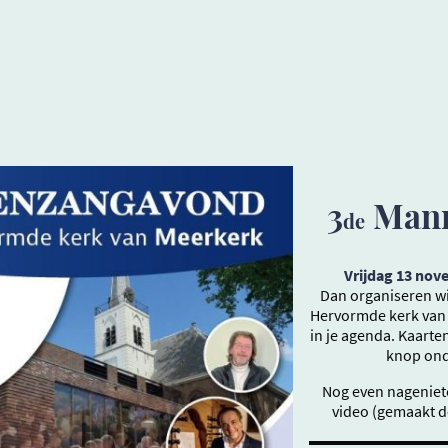
3
Mann
de
Vrijdag 13 nov
Dan organiseren w
Hervormde kerk van 
in je agenda. Kaarte
knop onde
Nog even nageniete
video (gemaakt d