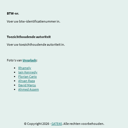
BTW-nr.
Voer uw btw-identificatienummer in.
Toezichthoudende autoriteit
Voer uw toezichthoudende autoriteit in.
Foto's van
Unsplash
:
Rhamely
Iain Kennedy
Florian Cario
Ahsan Raza
David Marcu
Ahmed Assem
© Copyright 2026 -
GATE40
. Alle rechten voorbehouden.